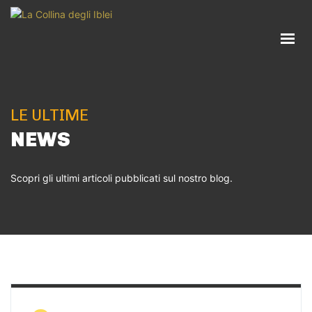
HOME
AZIENDA
ATTIVITÀ
PRODOTTI
LE ULTIME
RICETTE
NEWS
BLOG
Scopri gli ultimi articoli pubblicati sul nostro blog.
CONTATTI